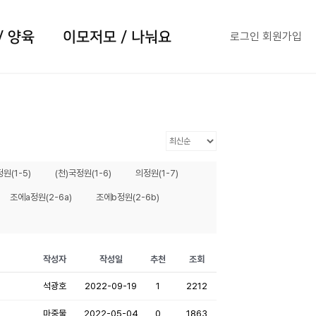
/ 양육
이모저모 / 나눠요
로그인
회원가입
원(1-5)
(천)국정원(1-6)
의정원(1-7)
조에a정원(2-6a)
조에b정원(2-6b)
작성자
작성일
추천
조회
석광호
2022-09-19
1
2212
마중물
2022-05-04
0
1863