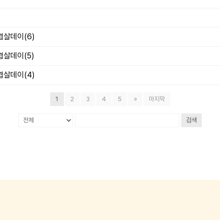
겹살데이(6)
겹살데이(5)
겹살데이(4)
1
2
3
4
5
»
마지막
검색