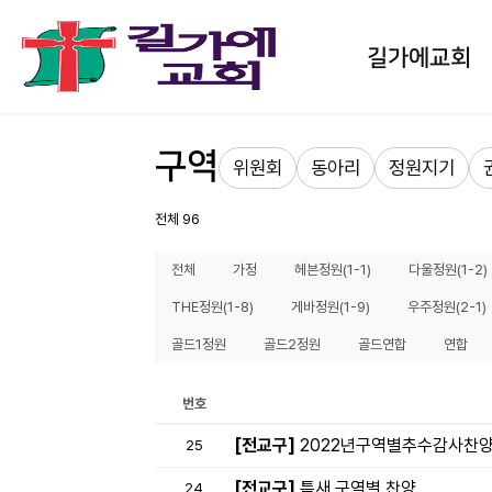
길가에교회
구역
위원회
동아리
정원지기
전체 96
전체
가정
헤븐정원(1-1)
다울정원(1-2)
THE정원(1-8)
게바정원(1-9)
우주정원(2-1)
골드1정원
골드2정원
골드연합
연합
번호
[전교구]
2022년구역별추수감사찬
25
[전교구]
특새 구역별 찬양
24