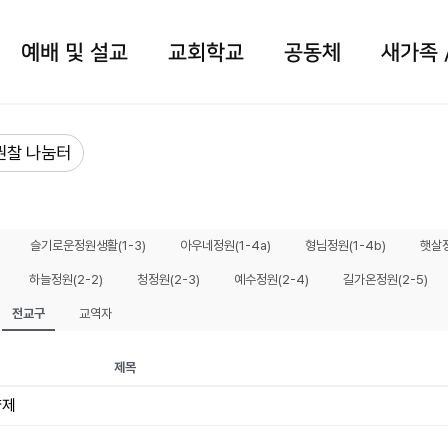
예배 및 설교
교회학교
공동체
새가족 
권찰 나눔터
슬기로운정원생활(1-3)
아우네정원(1-4a)
형님정원(1-4b)
햇살정
하늘정원(2-2)
청정원(2-3)
예수정원(2-4)
길가온정원(2-5)
전교구
교역자
제목
양제