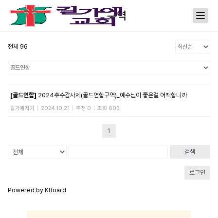
구역
전체 96
[골드연합]
2024추수감사제(골드연합구역)_예수님이 좋은걸 어떡합니까
길가에지기
|
2024.10.21
|
추천 0
|
조회 603
1
검색
로그인
Powered by KBoard