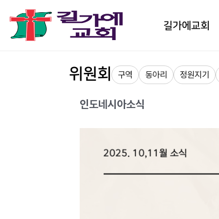
길가에교회
위원회
구역
동아리
정원지기
인도네시아소식