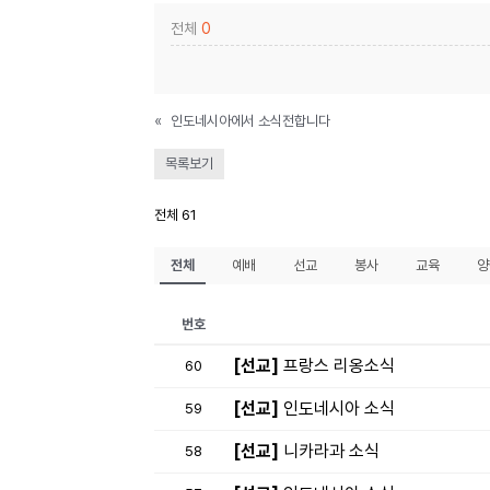
전체
0
«
인도네시아에서 소식전합니다
목록보기
전체 61
전체
예배
선교
봉사
교육
양
번호
[선교]
프랑스 리옹소식
60
[선교]
인도네시아 소식
59
[선교]
니카라과 소식
58