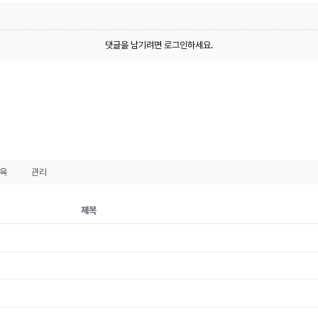
댓글을 남기려면
로그인
하세요.
육
관리
제목