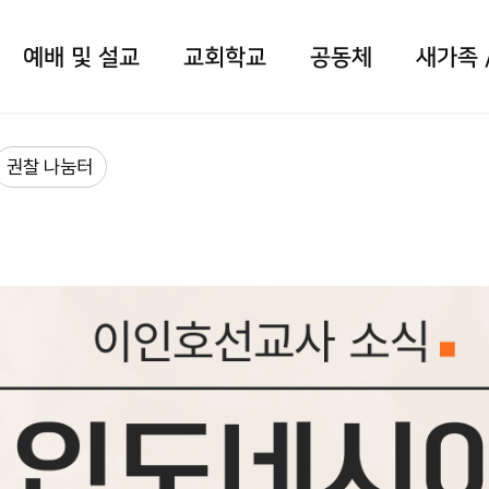
예배 및 설교
교회학교
공동체
새가족 
권찰 나눔터