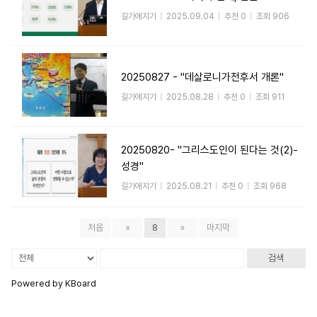
길가에지기
|
2025.09.04
|
추천 0
|
조회 906
20250827 - "데살로니가전후서 개론"
길가에지기
|
2025.08.28
|
추천 0
|
조회 911
20250820- "그리스도인이 된다는 것(2)-
성경"
길가에지기
|
2025.08.21
|
추천 0
|
조회 968
처음
«
8
»
마지막
검색
Powered by KBoard