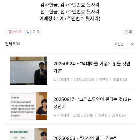
감사헌금: 감+주민번호 뒷자리
선교헌금: 선+주민번호 뒷자리
예배장소: 예+주민번호 뒷자리)
좋아요
0
싫어요
0
인쇄
전체 539
20250924 - "역대하를 어떻게 읽을 것인
가?"
길가에지기
|
2025.09.25
|
추천 0
|
조회 953
20250917- "그리스도인이 된다는 것(3)-
성찬례"
길가에지기
|
2025.09.18
|
추천 0
|
조회 857
20250903 - "지식의 열매, 겸손"