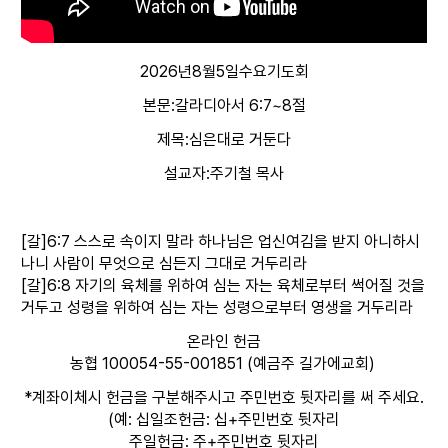
2026년8월5일수요기도회
본문:갈라디아서 6:7~8절
제목:심은대로 거둔다
설교자:주기철 목사
[갈]6:7 스스로 속이지 말라 하나님은 업신여김을 받지 아니하시
나니 사람이 무엇으로 심든지 그대로 거두리라
[갈]6:8 자기의 육체를 위하여 심는 자는 육체로부터 썩어질 것을
거두고 성령을 위하여 심는 자는 성령으로부터 영생을 거두리라
온라인 헌금
농협 100054-55-001851 (예금주 길가에교회)
*계좌이체시 헌금을 구분해주시고 주민번호 뒷자리를 써 주세요.
(예: 십일조헌금: 십+주민번호 뒷자리
주일헌금: 주+주민번호 뒷자리