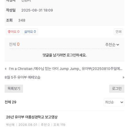
작성자
진원미
작성일
2025-08-31 18:09
조회
348
좋아요
0
싫어요
0
인쇄
전체
0
댓글을 남기려면
로그인
하세요.
«
I'm a Christian /예수님 믿는 아이 Jump Jump_ 유아부(20250810주일예배헌금특송)
8월 5주 유아부 예배모습
»
목록보기
로그인
전체 29
26년 유아부 여름성경학교 보고영상
박신해
|
2026.08.01
|
추천 0
|
조회 119