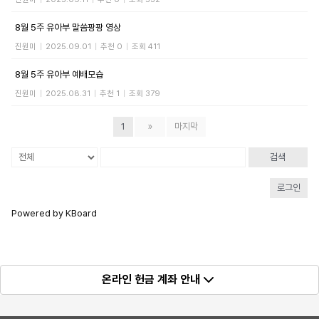
8월 5주 유아부 말씀팡팡 영상
진원미
|
2025.09.01
|
추천 0
|
조회 411
8월 5주 유아부 예배모습
진원미
|
2025.08.31
|
추천 1
|
조회 379
1
»
마지막
검색
로그인
Powered by KBoard
온라인 헌금 계좌 안내